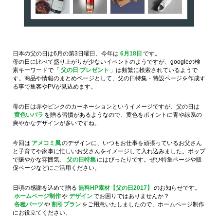
日本の父の日は6月の第3日曜日、今年は
6月18日
です。
母の日に比べて盛り上がりが少ないイベントのようですが、googleの検
索キーワードで「
父の日 プレゼント
」は頻繁に検索されているようで
す。商品や情報のまとめページとして、父の日特集・特設ページを作成す
る事で集客やPVが見込めます。
母の日は赤やピンクのカーネーションというイメージですが、父の日は
黄色いバラ
を贈る習慣があるようなので、黄色をポイントに青や緑系の
爽やかなデザインが多いですね。
今回は
アメコミ風
のデザインに、いつもお仕事を頑張っているお父さん
と子育てや家事に忙しいお父さんをイメージして入れ込みました。ポップ
で賑やかな雰囲気、
父の日特集
にはぴったりです。ぜひ特集ページや販
促ページなどにご活用ください。
日頃の感謝を込めて贈る
無料HP素材【父の日2017】
のお知らせです。
ホームページ制作
や
デザイン
でお困りではありませんか？
各種パーツ
や
割引プラン
をご用意いたしましたので、ホームページ制作
にお役立てください。