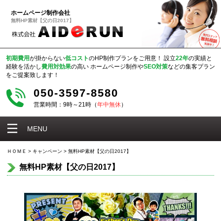
ホームページ制作会社
無料HP素材【父の日2017】
初期費用
が掛からない
低コスト
のHP制作プランをご用意！
設立
22年
の実績と
経験を活かし
費用対効果
の高い
ホームページ制作や
SEO対策
などの集客プラン
をご提案致します！
050-3597-8580
営業時間：9時～21時（
年中無休
）
MENU
ＨＯＭＥ
>
キャンペーン
>
無料HP素材【父の日2017】
無料HP素材【父の日2017】