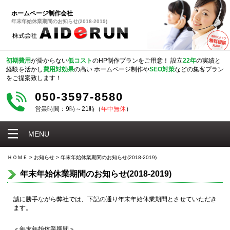
ホームページ制作会社
年末年始休業期間のお知らせ(2018-2019)
初期費用
が掛からない
低コスト
のHP制作プランをご用意！
設立
22年
の実績と
経験を活かし
費用対効果
の高い
ホームページ制作や
SEO対策
などの集客プラン
をご提案致します！
050-3597-8580
営業時間：9時～21時（
年中無休
）
MENU
ＨＯＭＥ
>
お知らせ
>
年末年始休業期間のお知らせ(2018-2019)
年末年始休業期間のお知らせ(2018-2019)
誠に勝手ながら弊社では、下記の通り年末年始休業期間とさせていただき
ます。
＜年末年始休業期間＞