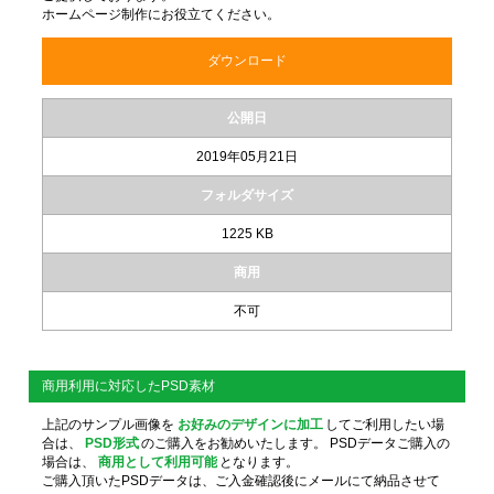
ホームページ制作にお役立てください。
ダウンロード
公開日
2019年05月21日
フォルダサイズ
1225 KB
商用
不可
商用利用に対応したPSD素材
上記のサンプル画像を
お好みのデザインに加工
してご利用したい場
合は、
PSD形式
のご購入をお勧めいたします。 PSDデータご購入の
場合は、
商用として利用可能
となります。
ご購入頂いたPSDデータは、ご入金確認後にメールにて納品させて