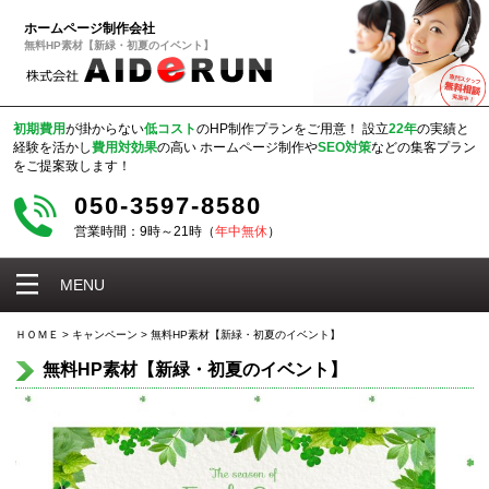
ホームページ制作会社
無料HP素材【新緑・初夏のイベント】
初期費用
が掛からない
低コスト
のHP制作プランをご用意！
設立
22年
の実績と
経験を活かし
費用対効果
の高い
ホームページ制作や
SEO対策
などの集客プラン
をご提案致します！
050-3597-8580
営業時間：9時～21時（
年中無休
）
MENU
ＨＯＭＥ
>
キャンペーン
>
無料HP素材【新緑・初夏のイベント】
無料HP素材【新緑・初夏のイベント】