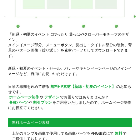
「新緑・初夏のイベントにぴったり 葉っぱやクローバーモチーフのデザ
イン」
メインイメージ部分、メニューボタン、見出し・タイトル部分の装飾、背
景のパターン画像（繰り返し）を素材パーツとしてダウンロードできま
す。
新緑・初夏のイベント・セール、バナーやキャンペーンページのメインイ
メージなど、自由にお使いいただけます。
日頃の感謝を込めて贈る
無料HP素材【新緑・初夏のイベント】
のお知ら
せです。
ホームページ制作
や
デザイン
でお困りではありませんか？
各種パーツ
や
割引プラン
をご用意いたしましたので、ホームページ制作
にお役立てください。
無料ホームページ素材
上記のサンプル画像で使用してる画像パーツをPNG形式にて
無料
で
ご提供しております。