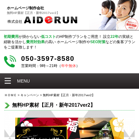
ホームページ制作会社
無料HP素材【正月・新年2017ver2】
初期費用
が掛からない
低コスト
のHP制作プランをご用意！
設立
22年
の実績と
経験を活かし
費用対効果
の高い
ホームページ制作や
SEO対策
などの集客プラン
をご提案致します！
050-3597-8580
営業時間：9時～21時（
年中無休
）
MENU
ＨＯＭＥ
>
キャンペーン
>
無料HP素材【正月・新年2017ver2】
無料HP素材【正月・新年2017ver2】