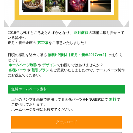
2016年も残すところあとわずかとなり、
正月商戦
の準備に取り掛かって
いる皆様へ
正月・新年企画の
第二弾
をご用意いたしました！
日頃の感謝を込めて贈る
無料HP素材【正月・新年2017ver2】
のお知ら
せです。
ホームページ制作
や
デザイン
でお困りではありませんか？
各種パーツ
や
割引プラン
をご用意いたしましたので、ホームページ制作
にお役立てください。
無料ホームページ素材
上記のサンプル画像で使用してる画像パーツをPNG形式にて
無料
で
ご提供しております。
ホームページ制作にお役立てください。
ダウンロード