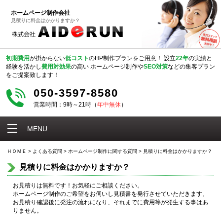
ホームページ制作会社
見積りに料金はかかりますか？
初期費用
が掛からない
低コスト
のHP制作プランをご用意！
設立
22年
の実績と
経験を活かし
費用対効果
の高い
ホームページ制作や
SEO対策
などの集客プラン
をご提案致します！
050-3597-8580
営業時間：9時～21時（
年中無休
）
MENU
ＨＯＭＥ
>
よくある質問
>
ホームページ制作に関する質問
>
見積りに料金はかかりますか？
見積りに料金はかかりますか？
お見積りは無料です！お気軽にご相談ください。
ホームページ制作のご希望をお伺いし見積書を発行させていただきます。
お見積り確認後に発注の流れになり、それまでに費用等が発生する事はあ
りません。