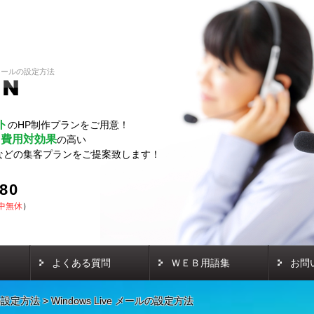
ve メールの設定方法
ト
のHP制作プランをご用意！
費用対効果
し
の高い
などの集客プランをご提案致します！
580
中無休
）
よくある質問
ＷＥＢ用語集
お問
の設定方法
>
Windows Live メールの設定方法