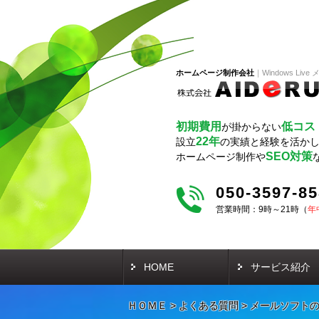
ホームページ制作会社
Windows Li
初期費用
低コス
が掛からない
22年
設立
の実績と経験を活か
SEO対策
ホームページ制作や
050-3597-8
営業時間：9時～21時（
年
HOME
サービス紹介
ＨＯＭＥ
>
よくある質問
>
メールソフト