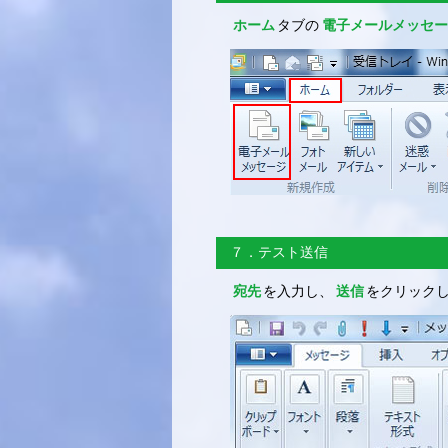
ホーム
タブの
電子メールメッセー
７．テスト送信
宛先
を入力し、
送信
をクリック