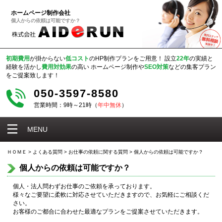
ホームページ制作会社
個人からの依頼は可能ですか？
初期費用
が掛からない
低コスト
のHP制作プランをご用意！
設立
22年
の実績と
経験を活かし
費用対効果
の高い
ホームページ制作や
SEO対策
などの集客プラン
をご提案致します！
050-3597-8580
営業時間：9時～21時（
年中無休
）
MENU
ＨＯＭＥ
>
よくある質問
>
お仕事の依頼に関する質問
>
個人からの依頼は可能ですか？
個人からの依頼は可能ですか？
個人・法人問わずお仕事のご依頼を承っております。
様々なご要望に柔軟に対応させていただきますので、お気軽にご相談くだ
さい。
お客様のご都合に合わせた最適なプランをご提案させていただきます。