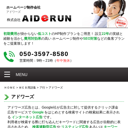
ホームページ制作会社
アドワーズ
初期費用
が掛からない
低コスト
のHP制作プランをご用意！
設立
22年
の実績と
経験を活かし
費用対効果
の高い
ホームページ制作や
SEO対策
などの集客プラン
をご提案致します！
050-3597-8580
営業時間：9時～21時（
年中無休
）
MENU
ＨＯＭＥ
>
ＷＥＢ用語集
>
ア行
>
アドワーズ
アドワーズ
アドワーズ広告とは、Google社が広告主に対して提供するクリック課金
広告サービスで
Google
をはじめとする検索サイトの検索結果に表示され
る
インターネット広告
です。
利用者が検索する際に打ち込んだキーワードに関連する広告が自動的に表
示されるため、
検索連動型広告
や
リスティング広告
あるいは
キーワー