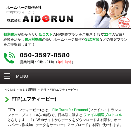
ホームページ制作会社
FTP(エフティーピー)
初期費用
が掛からない
低コスト
のHP制作プランをご用意！
設立
22年
の実績と
経験を活かし
費用対効果
の高い
ホームページ制作や
SEO対策
などの集客プラン
をご提案致します！
050-3597-8580
営業時間：9時～21時（
年中無休
）
MENU
ＨＯＭＥ
>
ＷＥＢ用語集
>
ア行
>
FTP(エフティーピー)
FTP(エフティーピー)
FTP(エフティーピー)とは、
File Transfer Protocol
(ファイル・トランス
ファー・プロトコル)の略称で、日本語に訳すと
ファイル転送プロトコル
となります。 主にWebサイトからデータをダウンロードする際や、ホー
ムページ作成時にデータをサーバーにアップロードする際に使われます。