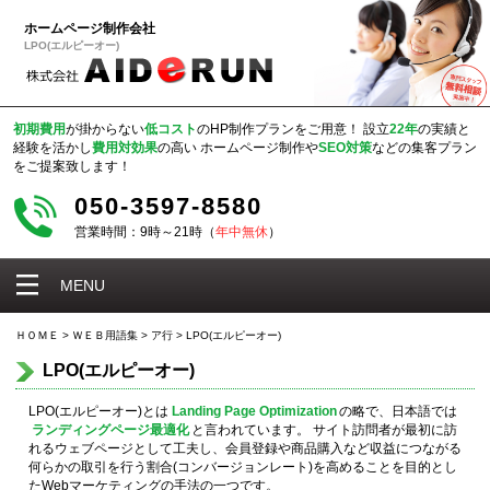
ホームページ制作会社
LPO(エルピーオー)
初期費用
が掛からない
低コスト
のHP制作プランをご用意！
設立
22年
の実績と
経験を活かし
費用対効果
の高い
ホームページ制作や
SEO対策
などの集客プラン
をご提案致します！
050-3597-8580
営業時間：9時～21時（
年中無休
）
MENU
ＨＯＭＥ
>
ＷＥＢ用語集
>
ア行
>
LPO(エルピーオー)
LPO(エルピーオー)
LPO(エルピーオー)とは
Landing Page Optimization
の略で、日本語では
ランディングページ最適化
と言われています。 サイト訪問者が最初に訪
れるウェブページとして工夫し、会員登録や商品購入など収益につながる
何らかの取引を行う割合(コンバージョンレート)を高めることを目的とし
たWebマーケティングの手法の一つです。