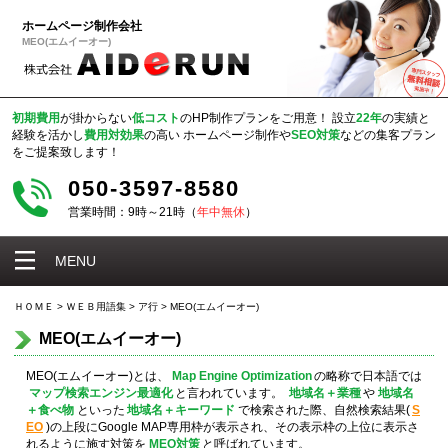
ホームページ制作会社
MEO(エムイーオー)
初期費用
が掛からない
低コスト
のHP制作プランをご用意！
設立
22年
の実績と
経験を活かし
費用対効果
の高い
ホームページ制作や
SEO対策
などの集客プラン
をご提案致します！
050-3597-8580
営業時間：9時～21時（
年中無休
）
MENU
ＨＯＭＥ
>
ＷＥＢ用語集
>
ア行
>
MEO(エムイーオー)
MEO(エムイーオー)
MEO(エムイーオー)とは、
Map Engine Optimization
の略称で日本語では
マップ検索エンジン最適化
と言われています。
地域名＋業種
や
地域名
＋食べ物
といった
地域名＋キーワード
で検索された際、自然検索結果(
S
EO
)の上段にGoogle MAP専用枠が表示され、その表示枠の上位に表示さ
れるように施す対策を
MEO対策
と呼ばれています。