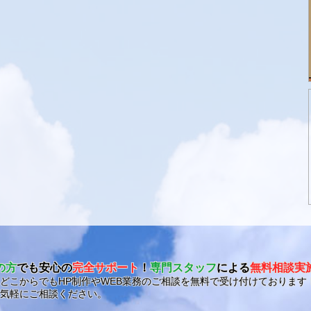
の方
でも安心の
完全サポート
！
専門スタッフ
による
無料相談実
どこからでもHP制作やWEB業務のご相談を無料で受け付けております
気軽にご相談ください。