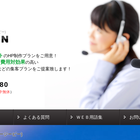
ピー)
ト
のHP制作プランをご用意！
費用対効果
し
の高い
などの集客プランをご提案致します！
580
中無休
）
よくある質問
ＷＥＢ用語集
お問
オージーピー)