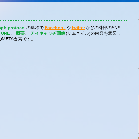
ph protocol
の略称で
Facebook
や
twitter
などの外部のSNS
URL
、
概要
、
アイキャッチ画像
(サムネイル)の内容を意図し
META要素です。