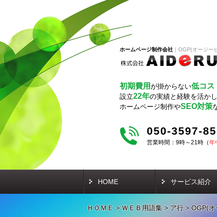
ホームページ制作会社
OGP(オージー
初期費用
低コス
が掛からない
22年
設立
の実績と経験を活か
SEO対策
ホームページ制作や
050-3597-8
営業時間：9時～21時（
年
HOME
サービス紹介
ＨＯＭＥ
>
ＷＥＢ用語集
>
ア行
>
OGP(