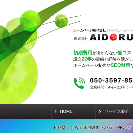
ホームページ制作会社
PPC(ピーピーシ
初期費用
低コス
が掛からない
22年
設立
の実績と経験を活か
SEO対策
ホームページ制作や
050-3597-8
営業時間：9時～21時（
年
HOME
サービス紹介
ＨＯＭＥ
>
ＷＥＢ用語集
>
ハ行
>
PPC(