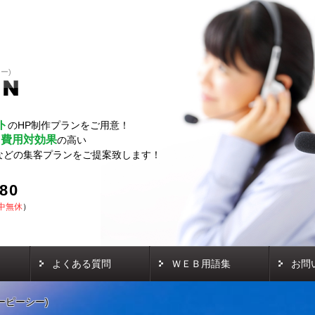
ー)
ト
のHP制作プランをご用意！
費用対効果
し
の高い
などの集客プランをご提案致します！
580
中無休
）
よくある質問
ＷＥＢ用語集
お問
ピーピーシー)