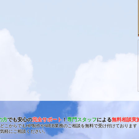
の方
でも安心の
完全サポート
！
専門スタッフ
による
無料相談実
どこからでもHP制作やWEB業務のご相談を無料で受け付けております
気軽にご相談ください。