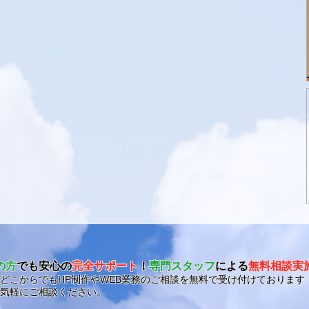
の方
でも安心の
完全サポート
！
専門スタッフ
による
無料相談実
どこからでもHP制作やWEB業務のご相談を無料で受け付けております
気軽にご相談ください。