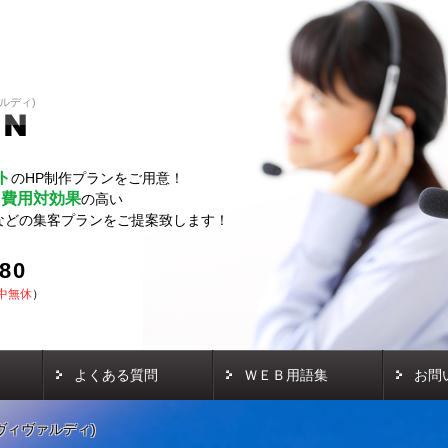
ァルディ)
ト
のHP制作プランをご用意！
費用対効果
し
の高い
などの集客プランをご提案致します！
580
中無休
）
よくある質問
ＷＥＢ用語集
お問
di(ヴィヴァルディ)