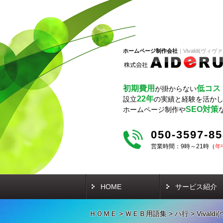
ホームページ制作会社
Vivaldi(ヴィヴ
初期費用
低コス
が掛からない
22年
設立
の実績と経験を活か
SEO対策
ホームページ制作や
050-3597-8
営業時間：9時～21時（
年
HOME
サービス紹介
ＨＯＭＥ
>
ＷＥＢ用語集
>
ハ行
>
Vival