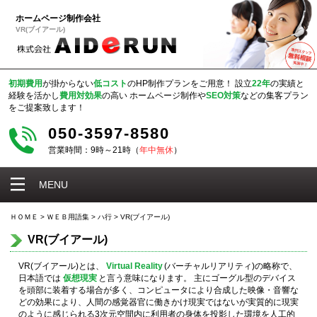
ホームページ制作会社
VR(ブイアール)
初期費用
が掛からない
低コスト
のHP制作プランをご用意！
設立
22年
の実績と
経験を活かし
費用対効果
の高い
ホームページ制作や
SEO対策
などの集客プラン
をご提案致します！
050-3597-8580
営業時間：9時～21時（
年中無休
）
MENU
ＨＯＭＥ
>
ＷＥＢ用語集
>
ハ行
>
VR(ブイアール)
VR(ブイアール)
VR(ブイアール)とは、
Virtual Reality
(バーチャルリアリティ)の略称で、
日本語では
仮想現実
と言う意味になります。 主にゴーグル型のデバイス
を頭部に装着する場合が多く、コンピュータにより合成した映像・音響な
どの効果により、人間の感覚器官に働きかけ現実ではないが実質的に現実
のように感じられる3次元空間内に利用者の身体を投影した環境を人工的