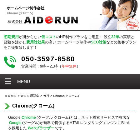
ホームページ制作会社
Chrome(クローム)
初期費用
が掛からない
低コスト
のHP制作プランをご用意！
設立
22年
の実績と
経験を活かし
費用対効果
の高い
ホームページ制作や
SEO対策
などの集客プラン
をご提案致します！
050-3597-8580
営業時間：9時～21時（
年中無休
）
MENU
ＨＯＭＥ
>
ＷＥＢ用語集
>
カ行
>
Chrome(クローム)
Chrome(クローム)
Google
Chrome
(グーグル クローム)とは、ネット検索サービスで有名な
Google
(グーグル)が無料で提供するHTMLレンダリングエンジンにBlink
を採用した
Webブラウザー
です。