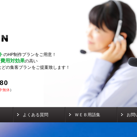
ト
のHP制作プランをご用意！
費用対効果
し
の高い
などの集客プランをご提案致します！
580
中無休
）
よくある質問
ＷＥＢ用語集
お問