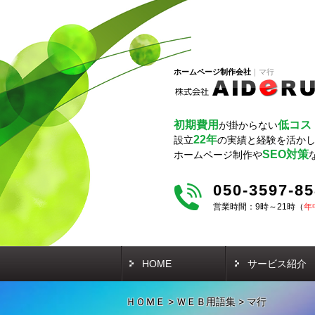
ホームページ制作会社
マ行
初期費用
低コス
が掛からない
22年
設立
の実績と経験を活か
SEO対策
ホームページ制作や
050-3597-8
営業時間：9時～21時（
年
HOME
サービス紹介
ＨＯＭＥ
>
ＷＥＢ用語集
>
マ行