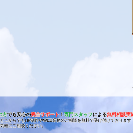
の方
でも安心の
完全サポート
！
専門スタッフ
による
無料相談実
どこからでもHP制作やWEB業務のご相談を無料で受け付けております
気軽にご相談ください。