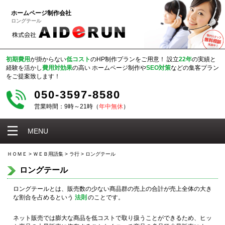
ホームページ制作会社
ロングテール
初期費用
が掛からない
低コスト
のHP制作プランをご用意！
設立
22年
の実績と
経験を活かし
費用対効果
の高い
ホームページ制作や
SEO対策
などの集客プラン
をご提案致します！
050-3597-8580
営業時間：9時～21時（
年中無休
）
MENU
ＨＯＭＥ
>
ＷＥＢ用語集
>
ラ行
>
ロングテール
ロングテール
ロングテールとは、販売数の少ない商品群の売上の合計が売上全体の大き
な割合を占めるという
法則
のことです。
ネット販売では膨大な商品を低コストで取り扱うことができるため、ヒッ