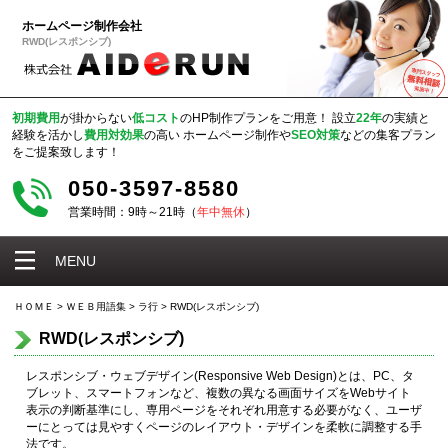
ホームページ制作会社
RWD(レスポンシブ)
初期費用
が掛からない
低コスト
のHP制作プランをご用意！
設立
22年
の実績と
経験を活かし
費用対効果
の高い
ホームページ制作や
SEO対策
などの集客プラン
をご提案致します！
050-3597-8580
営業時間：9時～21時（
年中無休
）
MENU
ＨＯＭＥ
>
ＷＥＢ用語集
>
ラ行
>
RWD(レスポンシブ)
RWD(レスポンシブ)
レスポンシブ・ウェブデザイン(Responsive Web Design)とは、PC、タ
ブレット、スマートフォンなど、複数の異なる画面サイズをWebサイト
表示の判断基準にし、専用ページをそれぞれ用意する必要がなく、ユーザ
ーにとっては見やすくページのレイアウト・デザインを柔軟に調整する手
法です。