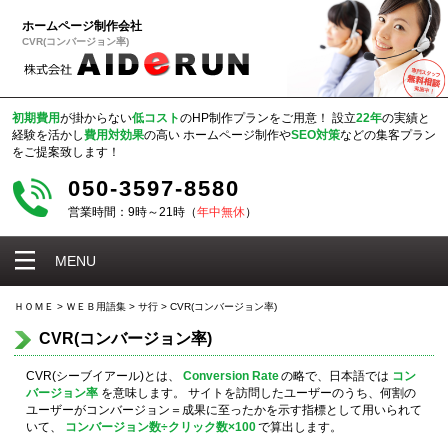
ホームページ制作会社
CVR(コンバージョン率)
初期費用
が掛からない
低コスト
のHP制作プランをご用意！
設立
22年
の実績と
経験を活かし
費用対効果
の高い
ホームページ制作や
SEO対策
などの集客プラン
をご提案致します！
050-3597-8580
営業時間：9時～21時（
年中無休
）
MENU
ＨＯＭＥ
>
ＷＥＢ用語集
>
サ行
>
CVR(コンバージョン率)
CVR(コンバージョン率)
CVR(シーブイアール)とは、
Conversion Rate
の略で、日本語では
コン
バージョン率
を意味します。 サイトを訪問したユーザーのうち、何割の
ユーザーがコンバージョン＝成果に至ったかを示す指標として用いられて
いて、
コンバージョン数÷クリック数×100
で算出します。