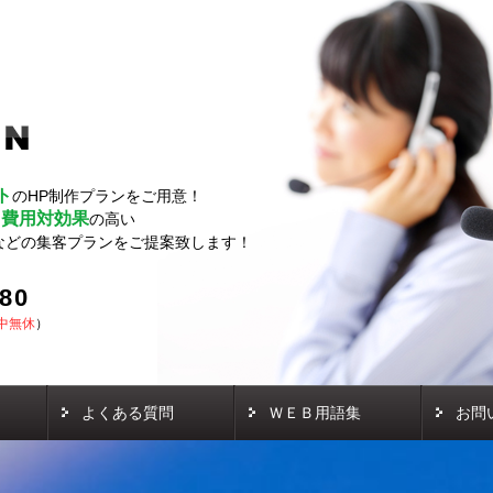
ト
のHP制作プランをご用意！
費用対効果
し
の高い
などの集客プランをご提案致します！
580
中無休
）
よくある質問
ＷＥＢ用語集
お問