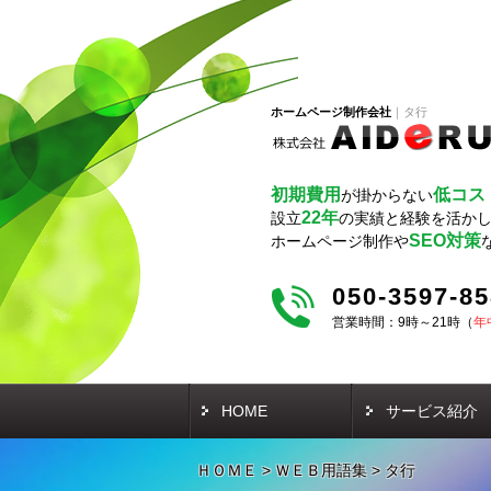
ホームページ制作会社
タ行
初期費用
低コス
が掛からない
22年
設立
の実績と経験を活か
SEO対策
ホームページ制作や
050-3597-8
営業時間：9時～21時（
年
HOME
サービス紹介
ＨＯＭＥ
>
ＷＥＢ用語集
>
タ行