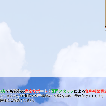
の方
でも安心の
完全サポート
！
専門スタッフ
による
無料相談実
どこからでもHP制作やWEB業務のご相談を無料で受け付けております
気軽にご相談ください。