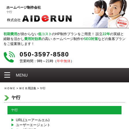
ホームページ制作会社
ヤ行
初期費用
が掛からない
低コスト
のHP制作プランをご用意！
設立
22年
の実績と
経験を活かし
費用対効果
の高い
ホームページ制作や
SEO対策
などの集客プラン
をご提案致します！
050-3597-8580
営業時間：9時～21時（
年中無休
）
MENU
ＨＯＭＥ
>
ＷＥＢ用語集
>
ヤ行
ヤ行
ヤ行
URL(ユーアールエル)
ユーザーエージェント