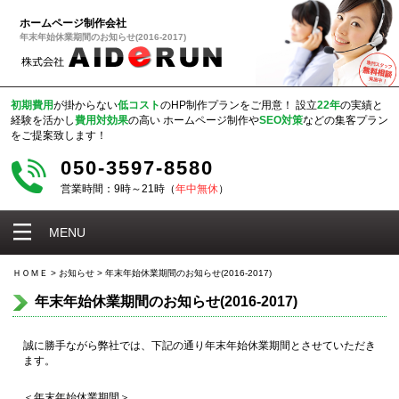
ホームページ制作会社
年末年始休業期間のお知らせ(2016-2017)
初期費用
が掛からない
低コスト
のHP制作プランをご用意！
設立
22年
の実績と
経験を活かし
費用対効果
の高い
ホームページ制作や
SEO対策
などの集客プラン
をご提案致します！
050-3597-8580
営業時間：9時～21時（
年中無休
）
MENU
ＨＯＭＥ
>
お知らせ
>
年末年始休業期間のお知らせ(2016-2017)
年末年始休業期間のお知らせ(2016-2017)
誠に勝手ながら弊社では、下記の通り年末年始休業期間とさせていただき
ます。
＜年末年始休業期間＞