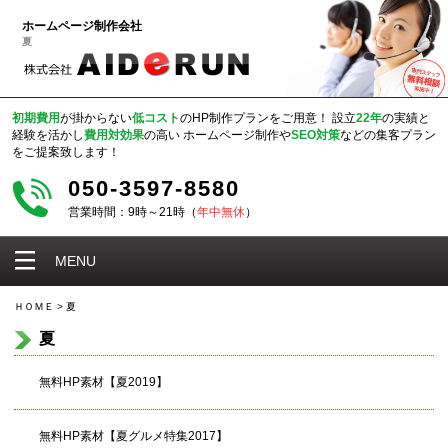
ホームページ制作会社
夏
初期費用
が掛からない
低コスト
のHP制作プランをご用意！
設立
22年
の実績と
経験を活かし
費用対効果
の高い
ホームページ制作や
SEO対策
などの集客プラン
をご提案致します！
050-3597-8580
営業時間：9時～21時（
年中無休
）
MENU
ＨＯＭＥ
>
夏
夏
無料HP素材【夏2019】
無料HP素材【夏グルメ特集2017】