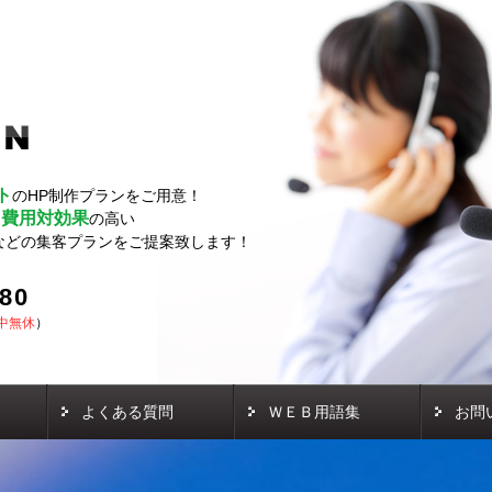
ト
のHP制作プランをご用意！
費用対効果
し
の高い
などの集客プランをご提案致します！
580
中無休
）
よくある質問
ＷＥＢ用語集
お問