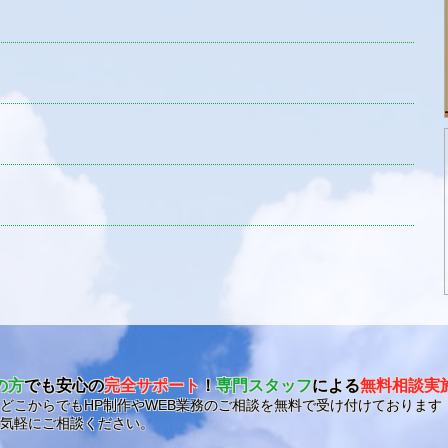
の方
でも安心の
完全サポート
！
専門スタッフ
による
無料相談実
どこからでもHP制作やWEB業務のご相談を無料で受け付けております
気軽にご相談ください。