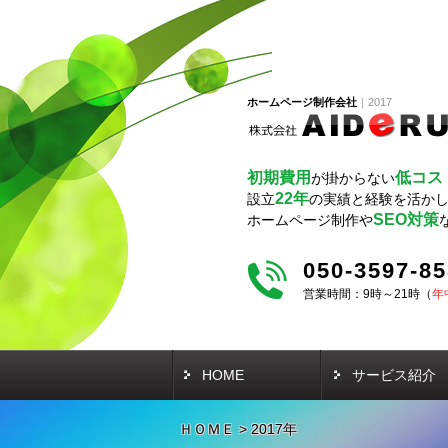
ホームページ制作会社
2017
初期費用
低コス
が掛からない
22年
設立
の実績と経験を活か
SEO対策
ホームページ制作や
050-3597-8
営業時間：9時～21時（
年
HOME
サービス紹介
ＨＯＭＥ
>
2017年