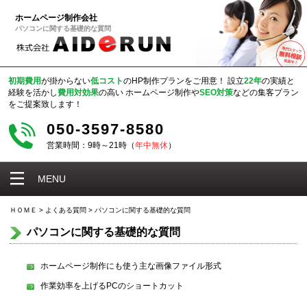
ホームページ制作会社
パソコンに関する基礎的な質問
初期費用
が掛からない
低コスト
のHP制作プランをご用意！
設立
22年
の実績と
経験を活かし
費用対効果
の高い
ホームページ制作や
SEO対策
などの集客プラン
をご提案致します！
050-3597-8580
営業時間：9時～21時（
年中無休
）
MENU
ＨＯＭＥ
>
よくある質問
>
パソコンに関する基礎的な質問
パソコンに関する基礎的な質問
ホームページ制作にも使う主な画像ファイル形式
作業効率を上げるPCのショートカット