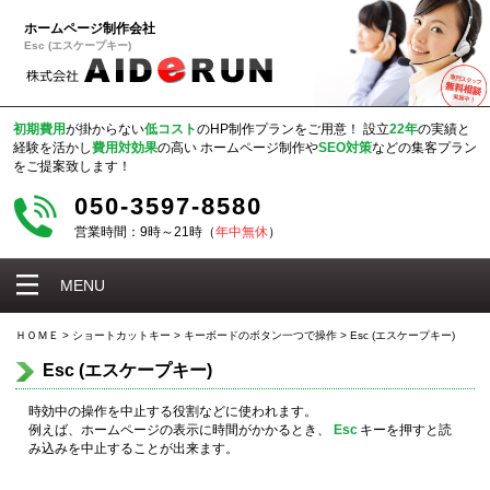
ホームページ制作会社
Esc (エスケープキー)
初期費用
が掛からない
低コスト
のHP制作プランをご用意！
設立
22年
の実績と
経験を活かし
費用対効果
の高い
ホームページ制作や
SEO対策
などの集客プラン
をご提案致します！
050-3597-8580
営業時間：9時～21時（
年中無休
）
MENU
ＨＯＭＥ
>
ショートカットキー
>
キーボードのボタン一つで操作
>
Esc (エスケープキー)
Esc (エスケープキー)
時効中の操作を中止する役割などに使われます。
例えば、ホームページの表示に時間がかかるとき、
Esc
キーを押すと読
み込みを中止することが出来ます。