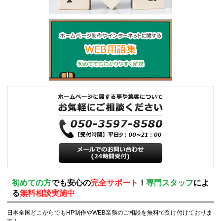
初めての方
でも安心の
完全サポート
！
専門スタッフ
によ
る
無料相談実施中
日本全国どこからでもHP制作やWEB業務のご相談を無料で受け付けておりま
す！