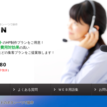
タン一つで操作
ト
のHP制作プランをご用意！
費用対効果
し
の高い
などの集客プランをご提案致します！
580
中無休
）
よくある質問
ＷＥＢ用語集
お問
ードのボタン一つで操作