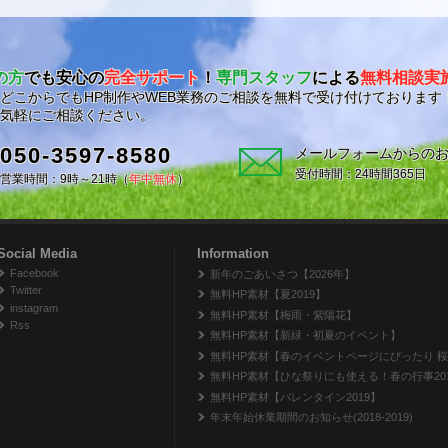
の方
でも安心の
完全サポート
！
専門スタッフ
による
無料相談実
どこからでもHP制作やWEB業務のご相談を無料で受け付けております
気軽にご相談ください。
050-3597-8580
メールフォームからの
受付時間：24時間365日
営業時間：9時～21時（
年中無休
）
Social Media
Information
Facebook
新年のごあいさつ【2026年】
Twitter
無料HP素材【夏2019】
instagram
無料HP素材【梅雨・紫陽花】
Rss
無料HP素材【新緑・初夏のイベント】
無料HP素材【春のイベントページにぴったり 
無料HP素材【ひな祭りにも使える！春の行事20
無料HP素材【バレンタイン2019】
年末年始休業期間のお知らせ(2018-2019)