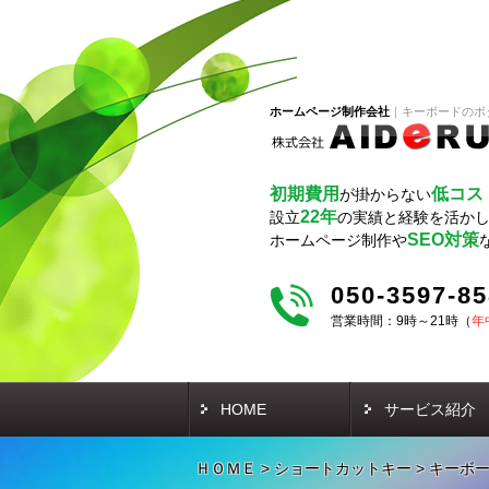
ホームページ制作会社
キーボードのボ
初期費用
低コス
が掛からない
22年
設立
の実績と経験を活か
SEO対策
ホームページ制作や
050-3597-8
営業時間：9時～21時（
年
HOME
サービス紹介
ＨＯＭＥ
>
ショートカットキー
>
キーボ