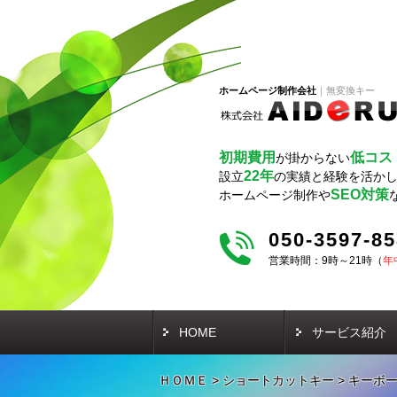
ホームページ制作会社
無変換キー
初期費用
低コス
が掛からない
22年
設立
の実績と経験を活か
SEO対策
ホームページ制作や
050-3597-8
営業時間：9時～21時（
年
HOME
サービス紹介
ＨＯＭＥ
>
ショートカットキー
>
キーボ