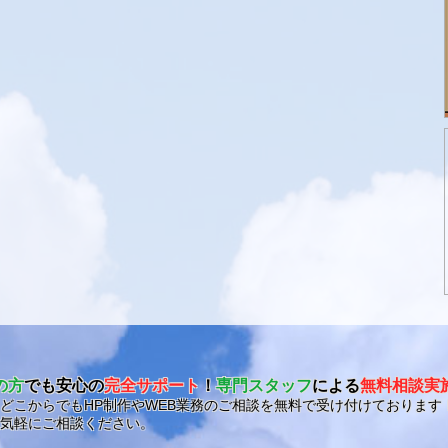
の方
でも安心の
完全サポート
！
専門スタッフ
による
無料相談実
どこからでもHP制作やWEB業務のご相談を無料で受け付けております
気軽にご相談ください。