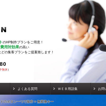
ト
のHP制作プランをご用意！
費用対効果
し
の高い
などの集客プランをご提案致します！
580
中無休
）
よくある質問
ＷＥＢ用語集
お問
ードのボタン一つで操作
>
無変換キー